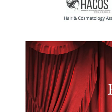
视
频
播
放
器